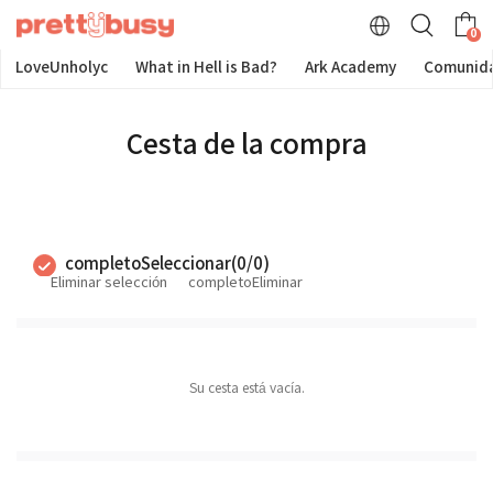
0
LoveUnholyc
What in Hell is Bad?
Ark Academy
Comunid
Cesta de la compra
completoSeleccionar
(
0
/
0
)
Eliminar selección
completoEliminar
Su cesta está vacía.