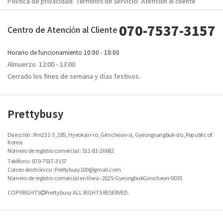
Política de privacidad
Términos de servicio
Atención al cliente
070-7537-3157
Centro de Atención al Cliente
Horario de funcionamiento
10:00 - 18:00
Almuerzo
12:00 - 13:00
Cerrado los fines de semana y días festivos.
Prettybusy
Dirección : Rm231-5 ,185, Hyeoksin-ro, Gimcheon-si, Gyeongsangbuk-do, Republic of
Korea
Número de registro comercial :
511-81-26682
Teléfono : 070-7537-3157
Correo electrónico : Prettybusy100@gmail.com
Número de registro comercial en línea : 2025-GyeongbukGimcheon-0035
COPYRIGHTS
Prettybusy ALL RIGHTS RESERVED.