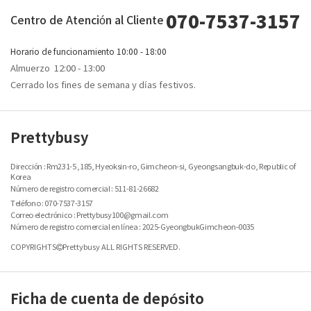
070-7537-3157
Centro de Atención al Cliente
Horario de funcionamiento
10:00 - 18:00
Almuerzo
12:00 - 13:00
Cerrado los fines de semana y días festivos.
Prettybusy
Dirección : Rm231-5 ,185, Hyeoksin-ro, Gimcheon-si, Gyeongsangbuk-do, Republic of
Korea
Número de registro comercial :
511-81-26682
Teléfono : 070-7537-3157
Correo electrónico : Prettybusy100@gmail.com
Número de registro comercial en línea : 2025-GyeongbukGimcheon-0035
COPYRIGHTS
Prettybusy ALL RIGHTS RESERVED.
Ficha de cuenta de depósito