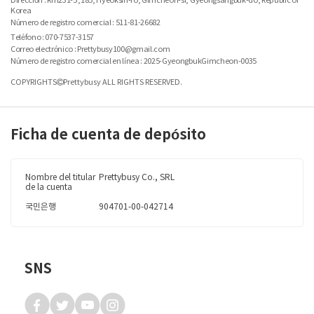
Dirección : Rm231-5 ,185, Hyeoksin-ro, Gimcheon-si, Gyeongsangbuk-do, Republic of
Korea
Número de registro comercial :
511-81-26682
[ Leviathan ]
Teléfono : 070-7537-3157
Correo electrónico : Prettybusy100@gmail.com
Número de registro comercial en línea : 2025-GyeongbukGimcheon-0035
COPYRIGHTS
Prettybusy ALL RIGHTS RESERVED.
Ficha de cuenta de depósito
Nombre del
titular
Prettybusy Co., SRL
de la cuenta
국민은행
904701-00-042714
SNS