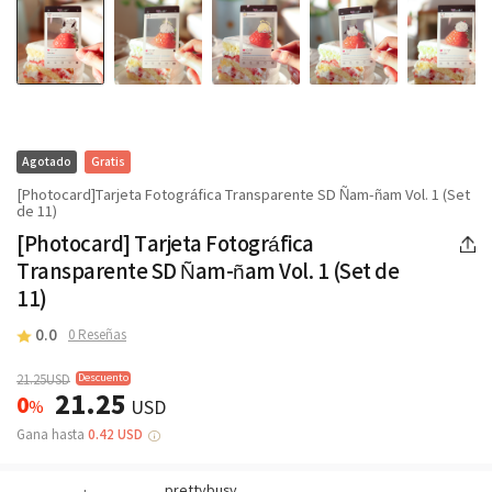
Agotado
Gratis
[Photocard]Tarjeta Fotográfica Transparente SD Ñam-ñam Vol. 1 (Set
de 11)
[Photocard] Tarjeta Fotográfica
Transparente SD Ñam-ñam Vol. 1 (Set de
11)
0.0
0 Reseñas
Descuento
21.25USD
21.25
0
%
USD
Gana hasta
0.42 USD
prettybusy