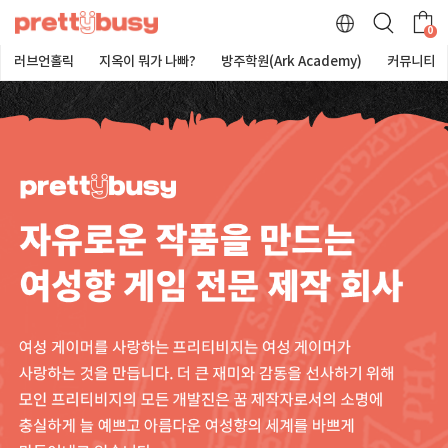
0
러브언홀릭
지옥이 뭐가 나빠?
방주학원(Ark Academy)
커뮤니티