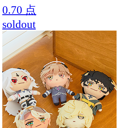
0.70
点
soldout