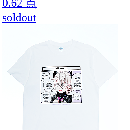
0.62
点
soldout