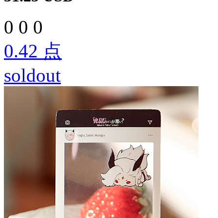
0
0
0
0.42
点
soldout