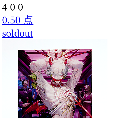
4
0
0
0.50
点
soldout