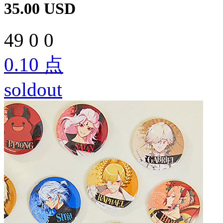
35.00
USD
49
0
0
0.10
点
soldout