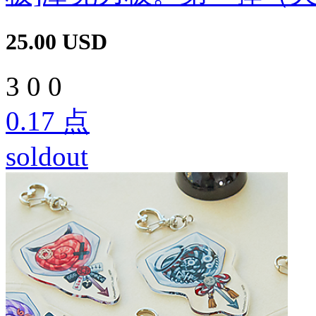
25.00
USD
3
0
0
0.17
点
soldout