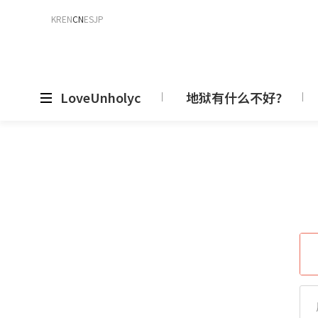
KR
EN
CN
ES
JP
LoveUnholyc
地狱有什么不好?